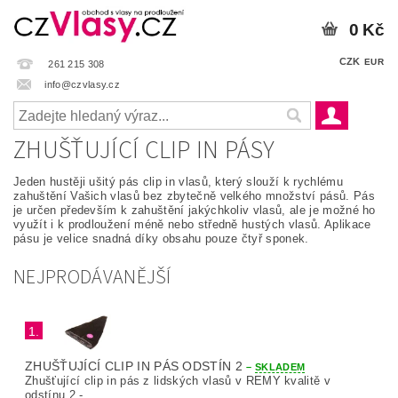
0 Kč
CZK
EUR
261 215 308
info@czvlasy.cz
ZHUŠŤUJÍCÍ CLIP IN PÁSY
Jeden hustěji ušitý pás clip in vlasů, který slouží k rychlému
zahuštění Vašich vlasů bez zbytečně velkého množství pásů. Pás
je určen především k zahuštění jakýchkoliv vlasů, ale je možné ho
využít i k prodloužení méně nebo středně hustých vlasů. Aplikace
pásu je velice snadná díky obsahu pouze čtyř sponek.
NEJPRODÁVANĚJŠÍ
1.
ZHUŠŤUJÍCÍ CLIP IN PÁS ODSTÍN 2
–
SKLADEM
Zhušťující clip in pás z lidských vlasů v REMY kvalitě v
odstínu 2 -...