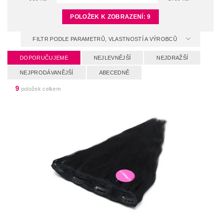
POLOŽEK K ZOBRAZENÍ:
9
FILTR PODLE PARAMETRŮ, VLASTNOSTÍ A VÝROBCŮ
DOPORUČUJEME
NEJLEVNĚJŠÍ
NEJDRAŽŠÍ
NEJPRODÁVANĚJŠÍ
ABECEDNĚ
9
položek celkem