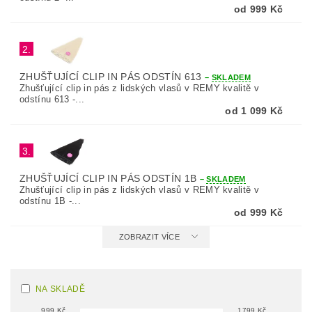
od 999 Kč
2.
ZHUŠŤUJÍCÍ CLIP IN PÁS ODSTÍN 613
–
SKLADEM
Zhušťující clip in pás z lidských vlasů v REMY kvalitě v
odstínu 613 -...
od 1 099 Kč
3.
ZHUŠŤUJÍCÍ CLIP IN PÁS ODSTÍN 1B
–
SKLADEM
Zhušťující clip in pás z lidských vlasů v REMY kvalitě v
odstínu 1B -...
od 999 Kč
ZOBRAZIT VÍCE
NA SKLADĚ
999
Kč
1799
Kč