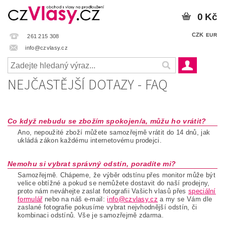
0 Kč
CZK
EUR
261 215 308
info@czvlasy.cz
NEJČASTĚJŠÍ DOTAZY - FAQ
Co když nebudu se zbožím spokojen/a, můžu ho vrátit?
Ano, nepoužité zboží můžete samozřejmě vrátit do 14 dnů, jak
ukládá zákon každému internetovému prodejci.
Nemohu si vybrat správný odstín, poradíte mi?
Samozřejmě. Chápeme, že výběr odstínu přes monitor může být
velice obtížné a pokud se nemůžete dostavit do naší prodejny,
proto nám neváhejte zaslat fotografii Vašich vlasů přes
speciální
formulář
nebo na náš e-mail:
info@czvlasy.cz
a my se Vám dle
zaslané fotografie pokusíme vybrat nejvhodnější odstín, či
kombinaci odstínů. Vše je samozřejmě zdarma.