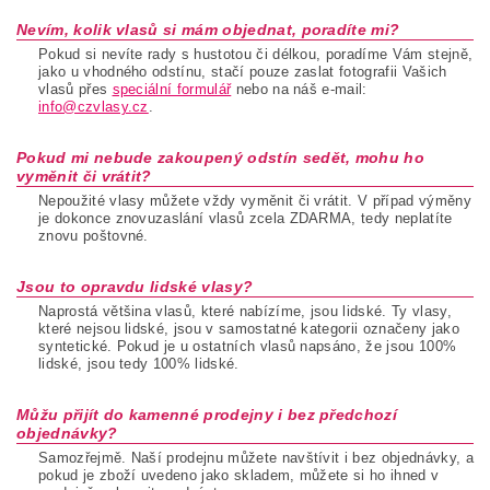
Nevím, kolik vlasů si mám objednat, poradíte mi?
Pokud si nevíte rady s hustotou či délkou, poradíme Vám stejně,
jako u vhodného odstínu, stačí pouze zaslat fotografii Vašich
vlasů přes
speciální formulář
nebo na náš e-mail:
info@czvlasy.cz
.
Pokud mi nebude zakoupený odstín sedět, mohu ho
vyměnit či vrátit?
Nepoužité vlasy můžete vždy vyměnit či vrátit. V případ výměny
je dokonce znovuzaslání vlasů zcela ZDARMA, tedy neplatíte
znovu poštovné.
Jsou to opravdu lidské vlasy?
Naprostá většina vlasů, které nabízíme, jsou lidské. Ty vlasy,
které nejsou lidské, jsou v samostatné kategorii označeny jako
syntetické. Pokud je u ostatních vlasů napsáno, že jsou 100%
lidské, jsou tedy 100% lidské.
Můžu přijít do kamenné prodejny i bez předchozí
objednávky?
Samozřejmě. Naší prodejnu můžete navštívit i bez objednávky, a
pokud je zboží uvedeno jako skladem, můžete si ho ihned v