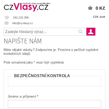
0 Kč
CZK
EUR
261 215 308
info@czvlasy.cz
NAPIŠTE NÁM
Máte nějaké otázky? Zodpovíme je. Prosíme o pečlivé vyplnění
kontaktních údajů.
Pole označená jako
*
musí být vyplněná.
BEZPEČNOSTNÍ KONTROLA
Jméno a příjmení