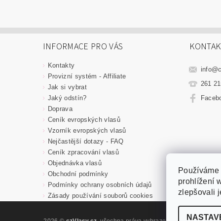
INFORMACE PRO VÁS
KONTAK
Kontakty
info
@
Provizní systém - Affiliate
261 21
Jak si vybrat
Jaký odstín?
Facebo
Doprava
Ceník evropských vlasů
Vzorník evropských vlasů
Nejčastější dotazy - FAQ
Ceník zpracování vlasů
Objednávka vlasů
Používáme 
Obchodní podmínky
prohlížení 
Podmínky ochrany osobních údajů
zlepšovali 
Zásady používání souborů cookies
NASTAV
2026 ©
czVlasy.cz
, všechna práva vyhrazena