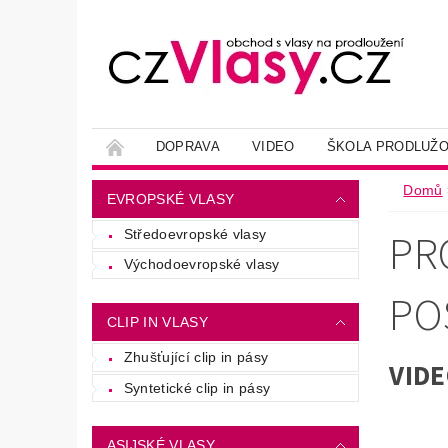
DOPRAVA
VIDEO
ŠKOLA PRODLUŽO
Domů
EVROPSKÉ VLASY
PR
Středoevropské vlasy
Východoevropské vlasy
PO
CLIP IN VLASY
Zhušťující clip in pásy
VIDE
Syntetické clip in pásy
ASIJSKÉ VLASY