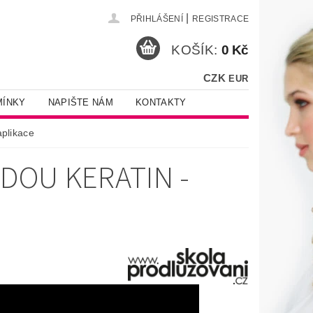
|
PŘIHLÁŠENÍ
REGISTRACE
KOŠÍK:
0 Kč
CZK
EUR
MÍNKY
NAPIŠTE NÁM
KONTAKTY
aplikace
DOU KERATIN -