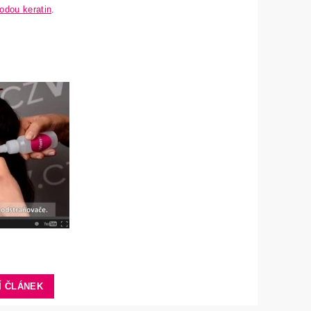
odou keratin
.
Í ČLÁNEK