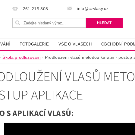
info@czvlasy.cz
261 215 308
VÁNÍ
FOTOGALERIE
VŠE O VLASECH
OBCHODNÍ POD
Škola prodlužování
Prodloužení vlasů metodou keratin - postup 
ODLOUŽENÍ VLASŮ METO
STUP APLIKACE
O S APLIKACÍ VLASŮ: