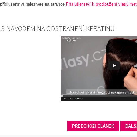
příslušenství naleznete na stránce
Příslušenství k prodloužení vlasů met
 S NÁVODEM NA ODSTRANĚNÍ KERATINU:
PŘEDCHOZÍ ČLÁNEK
DALŠ