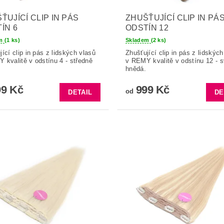
ŤUJÍCÍ CLIP IN PÁS
ZHUŠŤUJÍCÍ CLIP IN PÁ
ÍN 6
ODSTÍN 12
em
(1 ks)
Skladem
(2 ks)
jící clip in pás z lidských vlasů
Zhušťující clip in pás z lidských
 kvalitě v odstínu 4 - středně
v REMY kvalitě v odstínu 12 - s
hnědá.
9 Kč
999 Kč
od
DETAIL
DE