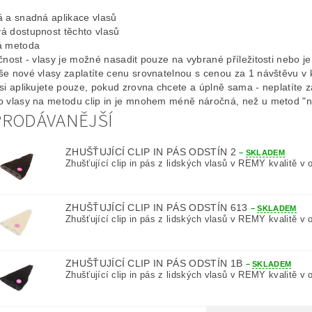
á a snadná aplikace vlasů
á dostupnost těchto vlasů
á metoda
čnost - vlasy je možné nasadit pouze na vybrané příležitosti nebo
še nové vlasy zaplatíte cenu srovnatelnou s cenou za 1 návštěvu v
si aplikujete pouze, pokud zrovna chcete a úplně sama - neplatíte z
o vlasy na metodu clip in je mnohem méně náročná, než u metod "n
PRODÁVANĚJŠÍ
ZHUŠŤUJÍCÍ CLIP IN PÁS ODSTÍN 2
–
SKLADEM
Zhušťující clip in pás z lidských vlasů v REMY kvalitě v o
ZHUŠŤUJÍCÍ CLIP IN PÁS ODSTÍN 613
–
SKLADEM
Zhušťující clip in pás z lidských vlasů v REMY kvalitě v o
ZHUŠŤUJÍCÍ CLIP IN PÁS ODSTÍN 1B
–
SKLADEM
Zhušťující clip in pás z lidských vlasů v REMY kvalitě v o