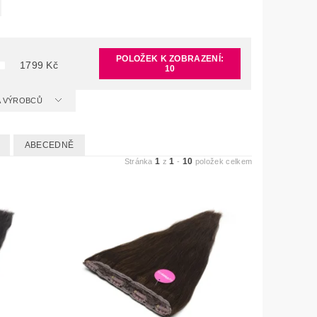
POLOŽEK K ZOBRAZENÍ:
1799
Kč
10
 A VÝROBCŮ
ABECEDNĚ
1
1
10
Stránka
z
-
položek celkem