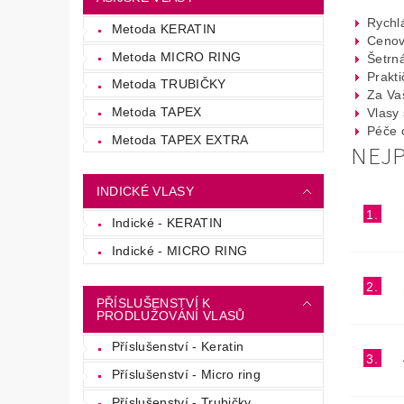
Rychl
Metoda KERATIN
Cenov
Metoda MICRO RING
Šetrn
Prakti
Metoda TRUBIČKY
Za Va
Metoda TAPEX
Vlasy 
Péče 
Metoda TAPEX EXTRA
NEJ
INDICKÉ VLASY
1.
Indické - KERATIN
Indické - MICRO RING
2.
PŘÍSLUŠENSTVÍ K
PRODLUŽOVÁNÍ VLASŮ
Příslušenství - Keratin
3.
Příslušenství - Micro ring
Příslušenství - Trubičky