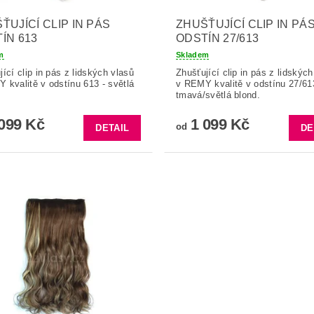
ŤUJÍCÍ CLIP IN PÁS
ZHUŠŤUJÍCÍ CLIP IN PÁ
ÍN 613
ODSTÍN 27/613
m
Skladem
jící clip in pás z lidských vlasů
Zhušťující clip in pás z lidských
 kvalitě v odstínu 613 - světlá
v REMY kvalitě v odstínu 27/61
tmavá/světlá blond.
099 Kč
1 099 Kč
od
DETAIL
DE