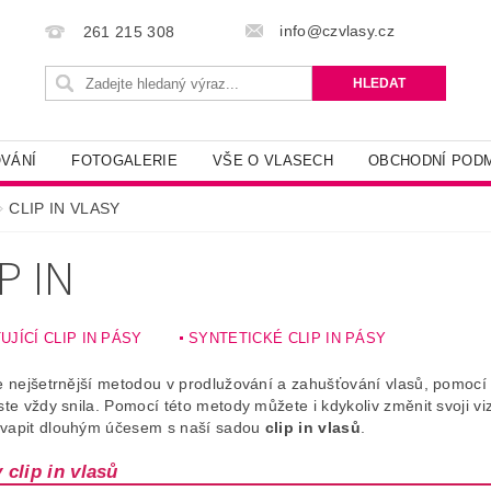
info@czvlasy.cz
261 215 308
VÁNÍ
FOTOGALERIE
VŠE O VLASECH
OBCHODNÍ POD
CLIP IN VLASY
P IN
UJÍCÍ CLIP IN PÁSY
SYNTETICKÉ CLIP IN PÁSY
e nejšetrnější metodou v prodlužování a zahušťování vlasů, pomocí
jste vždy snila. Pomocí této metody můžete i kdykoliv změnit svoji vi
kvapit dlouhým účesem s naší sadou
clip in vlasů
.
clip in vlasů