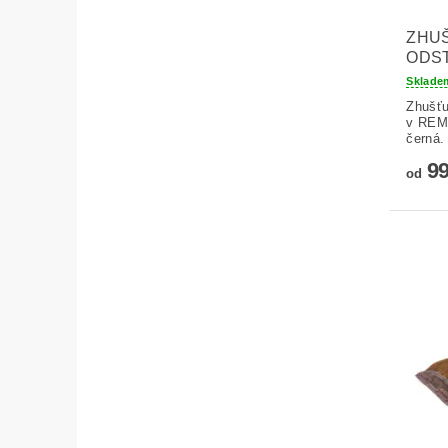
ZHUŠ
ODST
Sklad
Zhušťu
v REMY
černá.
99
od