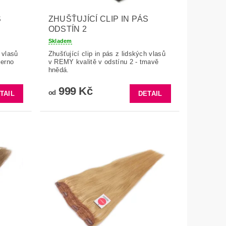
S
ZHUŠŤUJÍCÍ CLIP IN PÁS
ODSTÍN 2
Skladem
 vlasů
Zhušťující clip in pás z lidských vlasů
černo
v REMY kvalitě v odstínu 2 - tmavě
hnědá.
999 Kč
od
TAIL
DETAIL