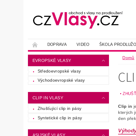
DOPRAVA
VIDEO
ŠKOLA PRODLUŽO
Domů
EVROPSKÉ VLASY
CLI
Středoevropské vlasy
Východoevropské vlasy
ZHUŠŤ
CLIP IN VLASY
Clip in
j
Zhušťující clip in pásy
kterých 
Syntetické clip in pásy
den pře
Výhody 
ASIJSKÉ VLASY