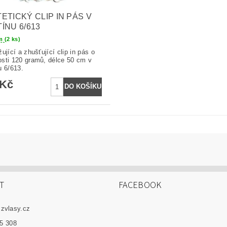
ETICKÝ CLIP IN PÁS V
ÍNU 6/613
em
(2 ks)
ující a zhušťující clip in pás o
sti 120 gramů, délce 50 cm v
u 6/613.
 Kč
T
FACEBOOK
czvlasy.cz
5 308