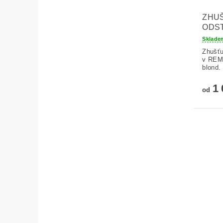
ZHUŠ
ODST
Sklade
Zhušťu
v REMY
blond.
1 
od