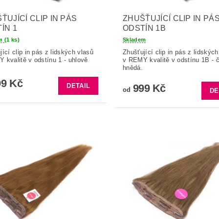
ŤUJÍCÍ CLIP IN PÁS
ZHUŠŤUJÍCÍ CLIP IN PÁ
ÍN 1
ODSTÍN 1B
em
(1 ks)
Skladem
jící clip in pás z lidských vlasů
Zhušťující clip in pás z lidských
 kvalitě v odstínu 1 - uhlově
v REMY kvalitě v odstínu 1B - 
hnědá.
9 Kč
DETAIL
999 Kč
od
DE