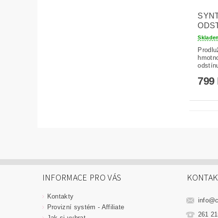
SYNT
ODST
Sklad
Prodluž
hmotno
odstín
799
INFORMACE PRO VÁS
KONTAK
Kontakty
info
@
Provizní systém - Affiliate
261 21
Jak si vybrat