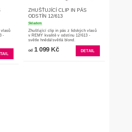
S
ZHUŠŤUJÍCÍ CLIP IN PÁS
ODSTÍN 12/613
Skladem
 vlasů
Zhušťující clip in pás z lidských vlasů
3 -
v REMY kvalitě v odstínu 12/613 -
světle hnědá/světlá blond.
1 099 Kč
od
DETAIL
TAIL