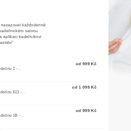
 je nasazovat každodenně
 kadeřnickém salonu
a aplikaci kadeřníkovi
astálo"
od 999 Kč
dstínu 2 -...
od 1 099 Kč
dstínu 613 -...
od 999 Kč
dstínu 1B -...