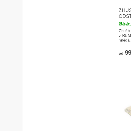
ZHUŠ
ODST
Sklad
Zhušťu
v REMY
hnědá.
99
od