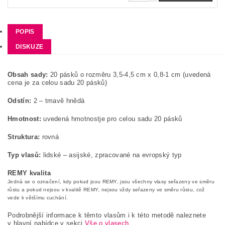
POPIS
DISKUZE
Obsah sady:
20 pásků o rozměru 3,5-4,5 cm x 0,8-1 cm (uvedená
cena je za celou sadu 20 pásků)
Odstín:
2 – tmavě hnědá
Hmotnost:
uvedená hmotnost
je pro celou sadu 20 pásků
Struktura:
rovná
Typ vlasů:
lidské – asijské, zpracované na evropský typ
REMY kvalita
Jedná se o označení, kdy pokud jsou REMY, jsou všechny vlasy seřazeny ve směru
růstu a pokud nejsou v kvalitě REMY, nejsou vždy seřazeny ve směru růstu, což
vede k většímu cuchání.
Podrobnější informace k těmto vlasům i k této metodě naleznete
v hlavní nabídce v sekci
Vše o vlasech
.