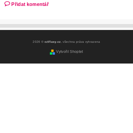
Přidat komentář
2026 ©
czVlasy.cz
, všechna práva vyhrazena
Vytvořil Shoptet