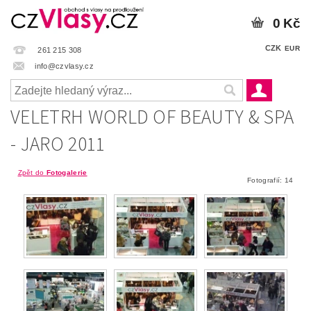
0 Kč
CZK
EUR
261 215 308
info@czvlasy.cz
VELETRH WORLD OF BEAUTY & SPA
- JARO 2011
Zpět do
Fotogalerie
Fotografií: 14