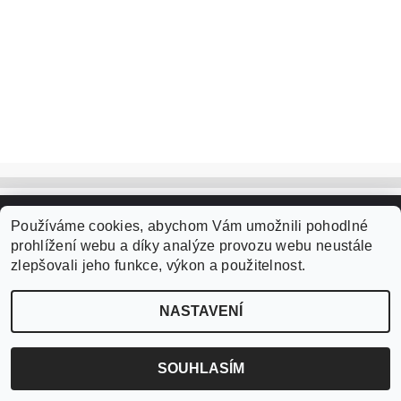
Používáme cookies, abychom Vám umožnili pohodlné
2026 ©
czVlasy.cz
, všechna práva vyhrazena
prohlížení webu a díky analýze provozu webu neustále
Vytvořil Shoptet
zlepšovali jeho funkce, výkon a použitelnost.
NASTAVENÍ
SOUHLASÍM