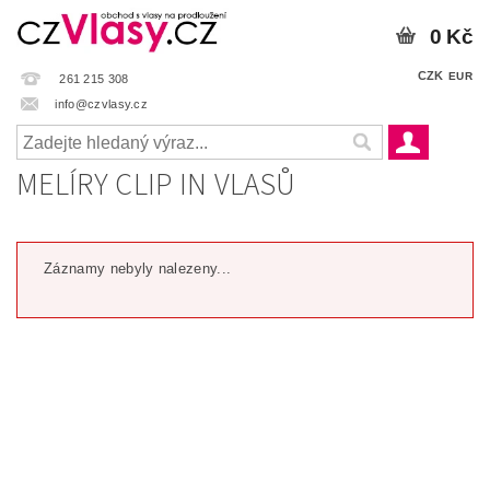
0 Kč
CZK
EUR
261 215 308
info@czvlasy.cz
MELÍRY CLIP IN VLASŮ
Záznamy nebyly nalezeny...