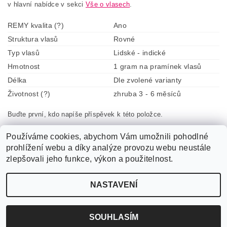
v hlavní nabídce v sekci
Vše o vlasech
.
REMY kvalita (?)
Ano
Struktura vlasů
Rovné
Typ vlasů
Lidské - indické
Hmotnost
1 gram na pramínek vlasů
Délka
Dle zvolené varianty
Životnost (?)
zhruba 3 - 6 měsíců
Buďte první, kdo napíše příspěvek k této položce.
Přidat komentář
Používáme cookies, abychom Vám umožnili pohodlné
prohlížení webu a díky analýze provozu webu neustále
zlepšovali jeho funkce, výkon a použitelnost.
NASTAVENÍ
2026 ©
czVlasy.cz
, všechna práva vyhrazena
Vytvořil Shoptet
SOUHLASÍM