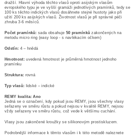
dražší. Hlavní výhoda těchto vlasů oproti asijským vlasům
evropského typu je ve vyšší gramáži jednotlivých pramínků, tedy se
100 ks těchto indických vlasů dosáhnete stejné hustoty jako při
užití 200 ks asijských vlasů. Životnost vlasů je při správné péči
zhruba 3-6 měsíců.
Počet pramínků:
sada obsahuje
50 pramínků
zakončených na
metodu micro ring (easy loop - s navlékacím očkem)
Odstín:
4 – hnědá
Hmotnost:
uvedená hmotnost
je průměrná hmotnost jednoho
pramínku
Struktura:
rovná
Typ vlasů:
lidské – indické
REMY kvalita: Ano
Jedná se o označení, kdy pokud jsou REMY, jsou všechny vlasy
seřazeny ve směru růstu a pokud nejsou v kvalitě REMY, nejsou
vždy seřazeny ve směru růstu, což vede k většímu cuchání.
Vlasy jsou zakončené kroužky se silikonovým prostiskluzem.
Podrobnější informace k těmto vlasům i k této metodě naleznete