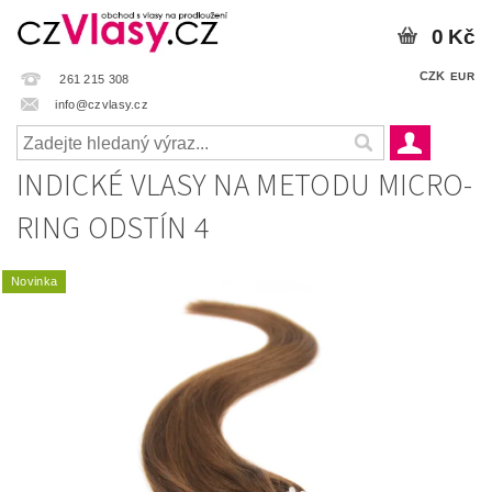
0 Kč
CZK
EUR
261 215 308
info@czvlasy.cz
INDICKÉ VLASY NA METODU MICRO-
RING ODSTÍN 4
Novinka