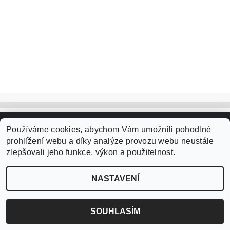
Používáme cookies, abychom Vám umožnili pohodlné
2026 ©
czVlasy.cz
, všechna práva vyhrazena
prohlížení webu a díky analýze provozu webu neustále
Vytvořil Shoptet
zlepšovali jeho funkce, výkon a použitelnost.
NASTAVENÍ
SOUHLASÍM