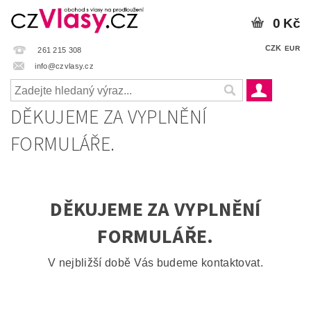
0 Kč
CZK
EUR
261 215 308
info@czvlasy.cz
DĚKUJEME ZA VYPLNĚNÍ
FORMULÁŘE.
DĚKUJEME ZA VYPLNĚNÍ
FORMULÁŘE.
V nejbližší době Vás budeme kontaktovat.