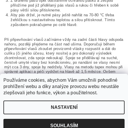
Z druhého pásu opět odstraníme ochranou pásku a zespod
přiložíme pod již přidělaný pás vlasů a rukou či hřeben k sobě
pásy větší silou přitiskneme.
Aby pás držel, je nutné pásy ještě nahřát na 70-80 °C třeba
žehličkou s nastavitelnou teplotou a silou přitisknout. Tímto
způsobem pokračujeme po celé hlavě.
Při připevňování vlasů začínáme vždy na zadní části hlavy odspoda
nahoru, později přejdeme na část nad ušima. Doporučuji během
připevňování vlasů zkoušet provizorně vlásky rozpustit a dát do
culíku (či jiného účesu, který nosíte) a pro dokonalý výsledek
zkontrolovat, zda spoje nekoukají. Spoje se přidělávají na suché,
čerstvě umyté vlasy bez kondicionéru, po nandání se vlasy nesmí
mýt cca 3 dny, spoje by nedržely. Vlasy na metodu tapex mohou při
správné aplikaci a péči vydržet na hlavě až 1,5 měsíce. Ovšem
oproti jiným metodám jsou náchylnější ke sjíždění v závislosti na
Používáme cookies, abychom Vám umožnili pohodlné
tom, jak samotnou aplikaci provedete, jak často si myjete vlasy, jak
se Vám mastí vlasy či jaké přípravky používáte.
prohlížení webu a díky analýze provozu webu neustále
zlepšovali jeho funkce, výkon a použitelnost.
NASTAVENÍ
2026 ©
czVlasy.cz
, všechna práva vyhrazena
Vytvořil Shoptet
SOUHLASÍM