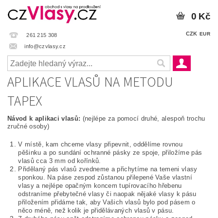
0 Kč
CZK
EUR
261 215 308
info@czvlasy.cz
APLIKACE VLASŮ NA METODU
TAPEX
Návod k aplikaci vlasů:
(nejlépe za pomocí druhé, alespoň trochu
zručné osoby)
V místě, kam chceme vlasy připevnit, oddělíme rovnou
pěšinku a po sundání ochranné pásky ze spoje, přiložíme pás
vlasů cca 3 mm od kořínků.
Přidělaný pás vlasů zvedneme a přichytíme na temeni vlasy
sponkou. Na páse zespod zůstanou přilepené Vaše vlastní
vlasy a nejlépe opačným koncem tupírovacího hřebenu
odstraníme přebytečné vlasy či naopak nějaké vlasy k pásu
přiložením přidáme tak, aby Vašich vlasů bylo pod pásem o
něco méně, než kolik je přidělávaných vlasů v pásu.